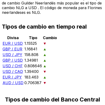
de cambio Guilder Neerlandés más popular es el tipo de
cambio NLG a USD . El código de moneda para Florines
neerlandeses es NLG.
Tipos de cambio en tiempo real
Divisa
Tipo
Cambio
EUR / USD
1.15525
▼
GBP / EUR
1.16841
▲
USD / JPY
158.808
▲
GBP / USD
1.34981
▲
USD / CHF
0.808646
▲
USD / CAD
1.39400
▼
EUR / JPY
183.463
▲
AUD / USD
0.706387
▼
Tipos de cambio del Banco Central