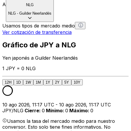
A
NLG
NLG
-
Guilder Neerlandés
Usamos tipos de mercado medio
Ver cotización de transferencia
Gráfico de JPY a NLG
Yen japonés a Guilder Neerlandés
1 JPY = 0 NLG
12H
1D
1W
1M
1Y
2Y
5Y
10Y
10 ago 2026, 11:17 UTC - 10 ago 2026, 11:17 UTC
JPY/NLG
Cierre
:
0
Mínimo
:
0
Máximo
:
0
Usamos la tasa del mercado medio para nuestro
conversor. Esto solo tiene fines informativos. No