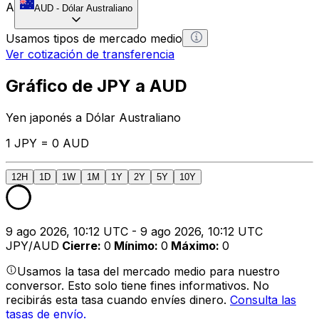
A
AUD
-
Dólar Australiano
Usamos tipos de mercado medio
Ver cotización de transferencia
Gráfico de JPY a AUD
Yen japonés a Dólar Australiano
1 JPY = 0 AUD
12H
1D
1W
1M
1Y
2Y
5Y
10Y
9 ago 2026, 10:12 UTC - 9 ago 2026, 10:12 UTC
JPY/AUD
Cierre
:
0
Mínimo
:
0
Máximo
:
0
Usamos la tasa del mercado medio para nuestro
conversor. Esto solo tiene fines informativos. No
recibirás esta tasa cuando envíes dinero.
Consulta las
tasas de envío.