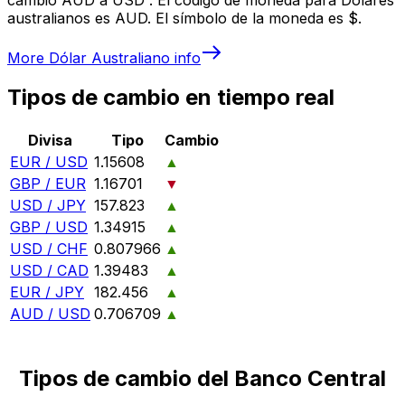
australianos es AUD. El símbolo de la moneda es $.
More
Dólar Australiano
info
Tipos de cambio en tiempo real
Divisa
Tipo
Cambio
EUR / USD
1.15608
▲
GBP / EUR
1.16701
▼
USD / JPY
157.823
▲
GBP / USD
1.34915
▲
USD / CHF
0.807966
▲
USD / CAD
1.39483
▲
EUR / JPY
182.456
▲
AUD / USD
0.706709
▲
Tipos de cambio del Banco Central