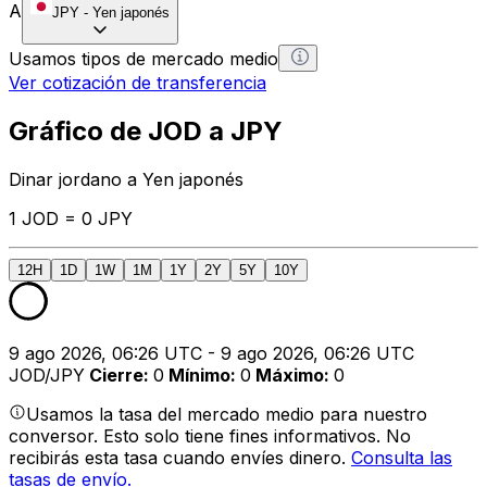
A
JPY
-
Yen japonés
Usamos tipos de mercado medio
Ver cotización de transferencia
Gráfico de JOD a JPY
Dinar jordano a Yen japonés
1 JOD = 0 JPY
12H
1D
1W
1M
1Y
2Y
5Y
10Y
9 ago 2026, 06:26 UTC - 9 ago 2026, 06:26 UTC
JOD/JPY
Cierre
:
0
Mínimo
:
0
Máximo
:
0
Usamos la tasa del mercado medio para nuestro
conversor. Esto solo tiene fines informativos. No
recibirás esta tasa cuando envíes dinero.
Consulta las
tasas de envío.