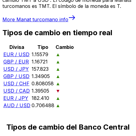
turcomanos es TMT. El símbolo de la moneda es T.
More
Manat turcomano
info
Tipos de cambio en tiempo real
Divisa
Tipo
Cambio
EUR / USD
1.15579
▲
GBP / EUR
1.16721
▲
USD / JPY
157.823
▲
GBP / USD
1.34905
▲
USD / CHF
0.808058
▲
USD / CAD
1.39505
▼
EUR / JPY
182.410
▲
AUD / USD
0.706488
▲
Tipos de cambio del Banco Central