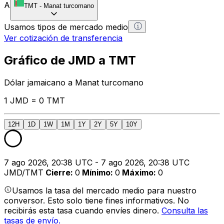
A
TMT
-
Manat turcomano
Usamos tipos de mercado medio
Ver cotización de transferencia
Gráfico de JMD a TMT
Dólar jamaicano a Manat turcomano
1 JMD = 0 TMT
12H
1D
1W
1M
1Y
2Y
5Y
10Y
7 ago 2026, 20:38 UTC - 7 ago 2026, 20:38 UTC
JMD/TMT
Cierre
:
0
Mínimo
:
0
Máximo
:
0
Usamos la tasa del mercado medio para nuestro
conversor. Esto solo tiene fines informativos. No
recibirás esta tasa cuando envíes dinero.
Consulta las
tasas de envío.