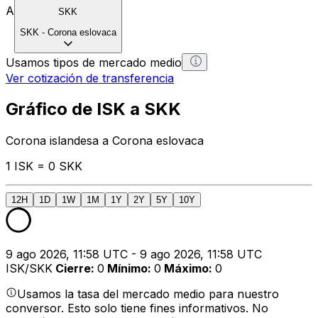
A
SKK
SKK
-
Corona eslovaca
Usamos tipos de mercado medio
Ver cotización de transferencia
Gráfico de ISK a SKK
Corona islandesa a Corona eslovaca
1 ISK = 0 SKK
12H
1D
1W
1M
1Y
2Y
5Y
10Y
9 ago 2026, 11:58 UTC - 9 ago 2026, 11:58 UTC
ISK/SKK
Cierre
:
0
Mínimo
:
0
Máximo
:
0
Usamos la tasa del mercado medio para nuestro
conversor. Esto solo tiene fines informativos. No