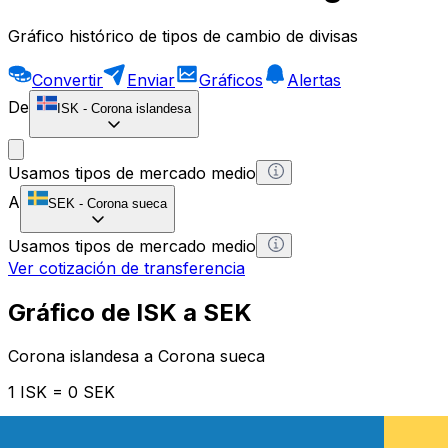
Gráfico histórico de tipos de cambio de divisas
Convertir
Enviar
Gráficos
Alertas
De
ISK
-
Corona islandesa
Usamos tipos de mercado medio
A
SEK
-
Corona sueca
Usamos tipos de mercado medio
Ver cotización de transferencia
Gráfico de ISK a SEK
Corona islandesa a Corona sueca
1 ISK = 0 SEK
12H
1D
1W
1M
1Y
2Y
5Y
10Y