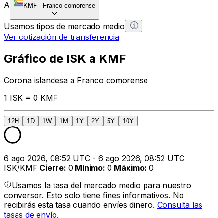
A
KMF
-
Franco comorense
Usamos tipos de mercado medio
Ver cotización de transferencia
Gráfico de ISK a KMF
Corona islandesa a Franco comorense
1 ISK = 0 KMF
12H
1D
1W
1M
1Y
2Y
5Y
10Y
6 ago 2026, 08:52 UTC - 6 ago 2026, 08:52 UTC
ISK/KMF
Cierre
:
0
Mínimo
:
0
Máximo
:
0
Usamos la tasa del mercado medio para nuestro
conversor. Esto solo tiene fines informativos. No
recibirás esta tasa cuando envíes dinero.
Consulta las
tasas de envío.