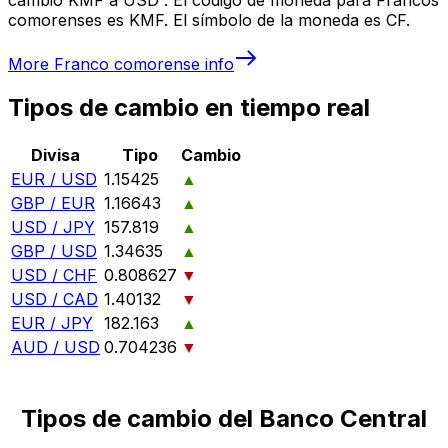
comorenses es KMF. El símbolo de la moneda es CF.
More
Franco comorense
info
Tipos de cambio en tiempo real
Divisa
Tipo
Cambio
EUR / USD
1.15425
▲
GBP / EUR
1.16643
▲
USD / JPY
157.819
▲
GBP / USD
1.34635
▲
USD / CHF
0.808627
▼
USD / CAD
1.40132
▼
EUR / JPY
182.163
▲
AUD / USD
0.704236
▼
Tipos de cambio del Banco Central