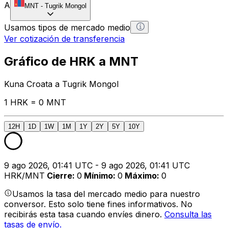
A
MNT
-
Tugrik Mongol
Usamos tipos de mercado medio
Ver cotización de transferencia
Gráfico de HRK a MNT
Kuna Croata a Tugrik Mongol
1 HRK = 0 MNT
12H
1D
1W
1M
1Y
2Y
5Y
10Y
9 ago 2026, 01:41 UTC - 9 ago 2026, 01:41 UTC
HRK/MNT
Cierre
:
0
Mínimo
:
0
Máximo
:
0
Usamos la tasa del mercado medio para nuestro
conversor. Esto solo tiene fines informativos. No
recibirás esta tasa cuando envíes dinero.
Consulta las
tasas de envío.