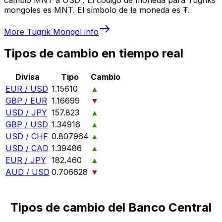
mongoles es MNT. El símbolo de la moneda es ₮.
More
Tugrik Mongol
info
Tipos de cambio en tiempo real
Divisa
Tipo
Cambio
EUR / USD
1.15610
▲
GBP / EUR
1.16699
▼
USD / JPY
157.823
▲
GBP / USD
1.34916
▲
USD / CHF
0.807964
▲
USD / CAD
1.39486
▲
EUR / JPY
182.460
▲
AUD / USD
0.706628
▼
Tipos de cambio del Banco Central