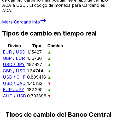
ADA a USD . El código de moneda para Cardano es
ADA.
More
Cardano
info
Tipos de cambio en tiempo real
Divisa
Tipo
Cambio
EUR / USD
1.15427
▲
GBP / EUR
1.16736
▲
USD / JPY
157.927
▲
GBP / USD
1.34744
▲
USD / CHF
0.809418
▲
USD / CAD
1.40182
▼
EUR / JPY
182.290
▲
AUD / USD
0.703896
▼
Tipos de cambio del Banco Central