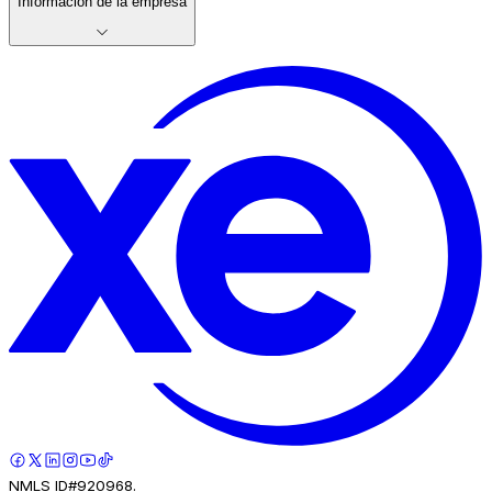
Información de la empresa
NMLS ID#920968.