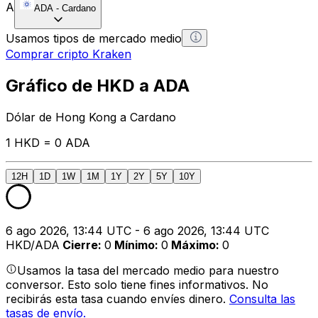
A
ADA
-
Cardano
Usamos tipos de mercado medio
Comprar cripto Kraken
Gráfico de HKD a ADA
Dólar de Hong Kong a Cardano
1 HKD = 0 ADA
12H
1D
1W
1M
1Y
2Y
5Y
10Y
6 ago 2026, 13:44 UTC - 6 ago 2026, 13:44 UTC
HKD/ADA
Cierre
:
0
Mínimo
:
0
Máximo
:
0
Usamos la tasa del mercado medio para nuestro
conversor. Esto solo tiene fines informativos. No
recibirás esta tasa cuando envíes dinero.
Consulta las
tasas de envío.