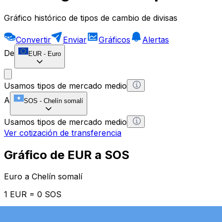
Gráfico histórico de tipos de cambio de divisas
Convertir
Enviar
Gráficos
Alertas
De
EUR
-
Euro
Usamos tipos de mercado medio
A
SOS
-
Chelín somalí
Usamos tipos de mercado medio
Ver cotización de transferencia
Gráfico de EUR a SOS
Euro a Chelín somalí
1 EUR = 0 SOS
12H
1D
1W
1M
1Y
2Y
5Y
10Y