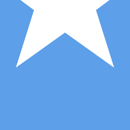
 de cambio Chelín somalí más popular es el tipo de cambio
Tipos d
Divisa
Tipo de interés
JPY
0.75%
CHF
0.00%
EUR
4.25%
USD
3.75%
CAD
2.25%
AUD
3.60%
NZD
2.25%
GBP
3.75%