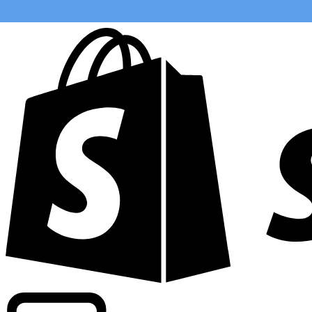
Abasteciendo tarifas de grado comercial en 300+ compañ