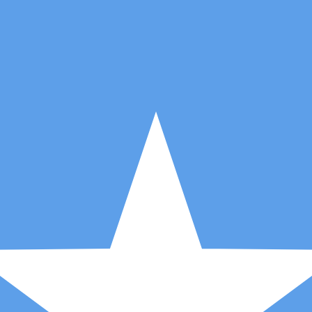
r. Esto solo tiene fines informativos. No recibirás esta t
estadounidense (USD)
o de cambio Euro más popular es el tipo de cambio EUR a U