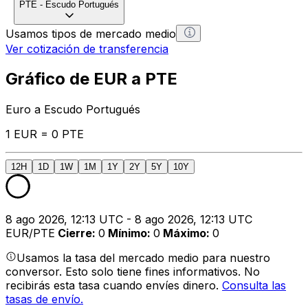
PTE
-
Escudo Portugués
Usamos tipos de mercado medio
Ver cotización de transferencia
Gráfico de EUR a PTE
Euro a Escudo Portugués
1 EUR = 0 PTE
12H
1D
1W
1M
1Y
2Y
5Y
10Y
8 ago 2026, 12:13 UTC - 8 ago 2026, 12:13 UTC
EUR/PTE
Cierre
:
0
Mínimo
:
0
Máximo
:
0
Usamos la tasa del mercado medio para nuestro
conversor. Esto solo tiene fines informativos. No
recibirás esta tasa cuando envíes dinero.
Consulta las
tasas de envío.