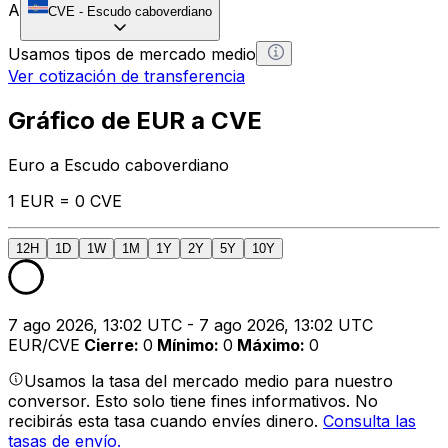
A
CVE
-
Escudo caboverdiano
Usamos tipos de mercado medio
Ver cotización de transferencia
Gráfico de EUR a CVE
Euro a Escudo caboverdiano
1 EUR = 0 CVE
12H
1D
1W
1M
1Y
2Y
5Y
10Y
7 ago 2026, 13:02 UTC - 7 ago 2026, 13:02 UTC
EUR/CVE
Cierre
:
0
Mínimo
:
0
Máximo
:
0
Usamos la tasa del mercado medio para nuestro
conversor. Esto solo tiene fines informativos. No
recibirás esta tasa cuando envíes dinero.
Consulta las
tasas de envío.