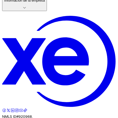
Información de la empresa
NMLS ID#920968.