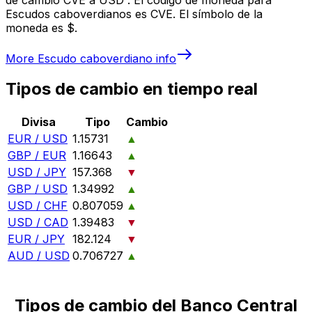
Escudos caboverdianos es CVE. El símbolo de la
moneda es $.
More
Escudo caboverdiano
info
Tipos de cambio en tiempo real
Divisa
Tipo
Cambio
EUR / USD
1.15731
▲
GBP / EUR
1.16643
▲
USD / JPY
157.368
▼
GBP / USD
1.34992
▲
USD / CHF
0.807059
▲
USD / CAD
1.39483
▼
EUR / JPY
182.124
▼
AUD / USD
0.706727
▲
Tipos de cambio del Banco Central