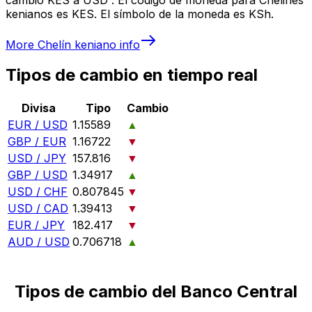
kenianos es KES. El símbolo de la moneda es KSh.
More
Chelín keniano
info
Tipos de cambio en tiempo real
Divisa
Tipo
Cambio
EUR / USD
1.15589
▲
GBP / EUR
1.16722
▼
USD / JPY
157.816
▼
GBP / USD
1.34917
▲
USD / CHF
0.807845
▼
USD / CAD
1.39413
▼
EUR / JPY
182.417
▼
AUD / USD
0.706718
▲
Tipos de cambio del Banco Central