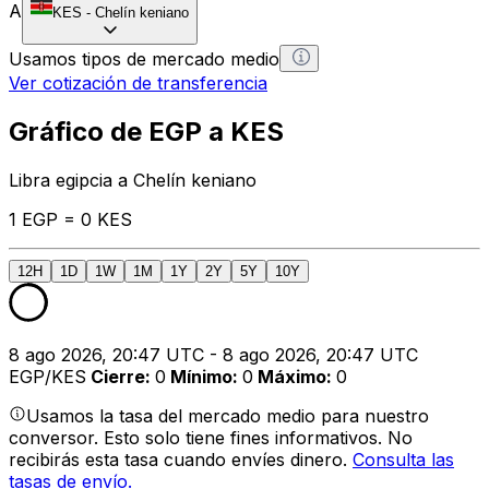
A
KES
-
Chelín keniano
Usamos tipos de mercado medio
Ver cotización de transferencia
Gráfico de EGP a KES
Libra egipcia a Chelín keniano
1 EGP = 0 KES
12H
1D
1W
1M
1Y
2Y
5Y
10Y
8 ago 2026, 20:47 UTC - 8 ago 2026, 20:47 UTC
EGP/KES
Cierre
:
0
Mínimo
:
0
Máximo
:
0
Usamos la tasa del mercado medio para nuestro
conversor. Esto solo tiene fines informativos. No
recibirás esta tasa cuando envíes dinero.
Consulta las
tasas de envío.