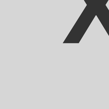
Nuestras clasificaciones de divisas muestran que el ti
es XOF. El símbolo de la moneda es CFA.
More
Franco CFA
info
Tipos de cambio en tiempo real
Divisa
Tipo
Cambio
EUR / USD
1.15589
▲
GBP / EUR
1.16722
▼
USD / JPY
157.830
▼
GBP / USD
1.34917
▲
USD / CHF
0.807845
▼
USD / CAD
1.39413
▼
EUR / JPY
182.434
▼
AUD / USD
0.706728
▲
API de datos de moneda Xe