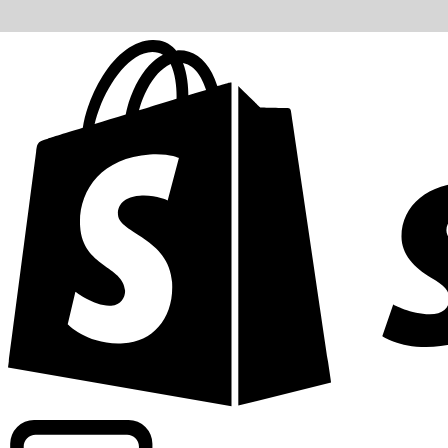
Abasteciendo tarifas de grado comercial en 300+ compañ