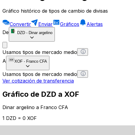
Gráfico histórico de tipos de cambio de divisas
Convertir
Enviar
Gráficos
Alertas
De
DZD
-
Dinar argelino
Usamos tipos de mercado medio
A
XOF
-
Franco CFA
Usamos tipos de mercado medio
Ver cotización de transferencia
Gráfico de DZD a XOF
Dinar argelino a Franco CFA
1 DZD = 0 XOF
12H
1D
1W
1M
1Y
2Y
5Y
10Y