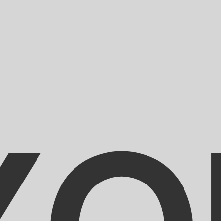
r. Esto solo tiene fines informativos. No recibirás esta t
estadounidense (USD)
 de cambio Dinar argelino más popular es el tipo de cambio