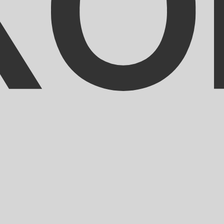
po de cambio Franco CFA más popular es el tipo de cambio
Tipos d
Divisa
Tipo de interés
JPY
0.75%
CHF
0.00%
EUR
4.25%
USD
3.75%
CAD
2.25%
AUD
3.60%
NZD
2.25%
GBP
3.75%