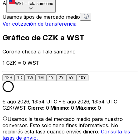
A
WST
-
Tala samoano
Usamos tipos de mercado medio
Ver cotización de transferencia
Gráfico de CZK a WST
Corona checa a Tala samoano
1 CZK = 0 WST
12H
1D
1W
1M
1Y
2Y
5Y
10Y
6 ago 2026, 13:54 UTC - 6 ago 2026, 13:54 UTC
CZK/WST
Cierre
:
0
Mínimo
:
0
Máximo
:
0
Usamos la tasa del mercado medio para nuestro
conversor. Esto solo tiene fines informativos. No
recibirás esta tasa cuando envíes dinero.
Consulta las
tasas de envío.