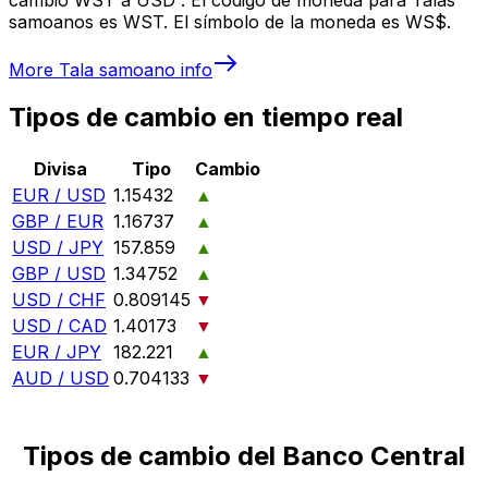
samoanos es WST. El símbolo de la moneda es WS$.
More
Tala samoano
info
Tipos de cambio en tiempo real
Divisa
Tipo
Cambio
EUR / USD
1.15432
▲
GBP / EUR
1.16737
▲
USD / JPY
157.859
▲
GBP / USD
1.34752
▲
USD / CHF
0.809145
▼
USD / CAD
1.40173
▼
EUR / JPY
182.221
▲
AUD / USD
0.704133
▼
Tipos de cambio del Banco Central