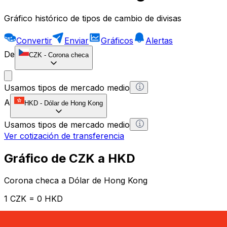
Gráfico histórico de tipos de cambio de divisas
Convertir
Enviar
Gráficos
Alertas
De
CZK
-
Corona checa
Usamos tipos de mercado medio
A
HKD
-
Dólar de Hong Kong
Usamos tipos de mercado medio
Ver cotización de transferencia
Gráfico de CZK a HKD
Corona checa a Dólar de Hong Kong
1 CZK = 0 HKD
12H
1D
1W
1M
1Y
2Y
5Y
10Y