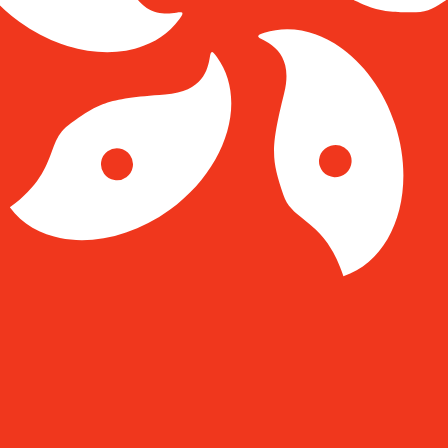
o de cambio Dólar de Hong Kong más popular es el tipo de
Tipos d
Divisa
Tipo de interés
JPY
0.75%
CHF
0.00%
EUR
4.25%
USD
3.75%
CAD
2.25%
AUD
3.60%
NZD
2.25%
GBP
3.75%