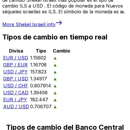
cambio ILS a USD . El código de moneda para Nuevos
séqueles israelíes es ILS. El símbolo de la moneda es ₪.
More
Shekel Israelí
info
Tipos de cambio en tiempo real
Divisa
Tipo
Cambio
EUR / USD
1.15602
▲
GBP / EUR
1.16708
▲
USD / JPY
157.823
▲
GBP / USD
1.34917
▲
USD / CHF
0.807914
▲
USD / CAD
1.39456
▲
EUR / JPY
182.447
▲
AUD / USD
0.706707
▲
Tipos de cambio del Banco Central