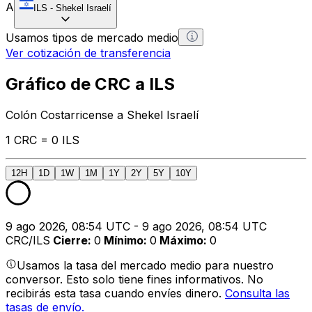
A
ILS
-
Shekel Israelí
Usamos tipos de mercado medio
Ver cotización de transferencia
Gráfico de CRC a ILS
Colón Costarricense a Shekel Israelí
1 CRC = 0 ILS
12H
1D
1W
1M
1Y
2Y
5Y
10Y
9 ago 2026, 08:54 UTC - 9 ago 2026, 08:54 UTC
CRC/ILS
Cierre
:
0
Mínimo
:
0
Máximo
:
0
Usamos la tasa del mercado medio para nuestro
conversor. Esto solo tiene fines informativos. No
recibirás esta tasa cuando envíes dinero.
Consulta las
tasas de envío.