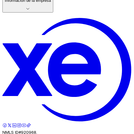
Información de la empresa
NMLS ID#920968.