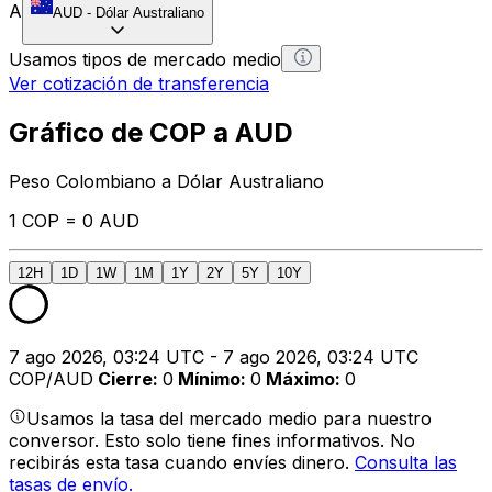
A
AUD
-
Dólar Australiano
Usamos tipos de mercado medio
Ver cotización de transferencia
Gráfico de COP a AUD
Peso Colombiano a Dólar Australiano
1 COP = 0 AUD
12H
1D
1W
1M
1Y
2Y
5Y
10Y
7 ago 2026, 03:24 UTC - 7 ago 2026, 03:24 UTC
COP/AUD
Cierre
:
0
Mínimo
:
0
Máximo
:
0
Usamos la tasa del mercado medio para nuestro
conversor. Esto solo tiene fines informativos. No
recibirás esta tasa cuando envíes dinero.
Consulta las
tasas de envío.