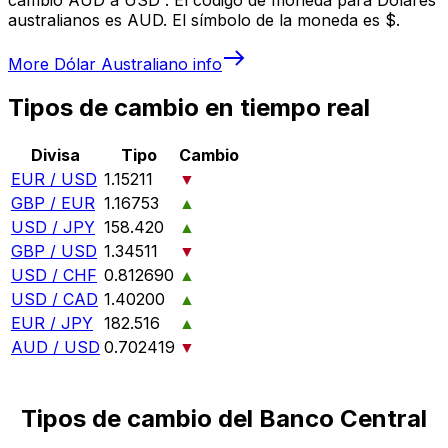
australianos es AUD. El símbolo de la moneda es $.
More
Dólar Australiano
info
Tipos de cambio en tiempo real
Divisa
Tipo
Cambio
EUR / USD
1.15211
▼
GBP / EUR
1.16753
▲
USD / JPY
158.420
▲
GBP / USD
1.34511
▼
USD / CHF
0.812690
▲
USD / CAD
1.40200
▲
EUR / JPY
182.516
▲
AUD / USD
0.702419
▼
Tipos de cambio del Banco Central