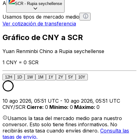
A
SCR
-
Rupia seychellense
Usamos tipos de mercado medio
Ver cotización de transferencia
Gráfico de CNY a SCR
Yuan Renminbi Chino a Rupia seychellense
1 CNY = 0 SCR
12H
1D
1W
1M
1Y
2Y
5Y
10Y
10 ago 2026, 05:51 UTC - 10 ago 2026, 05:51 UTC
CNY/SCR
Cierre
:
0
Mínimo
:
0
Máximo
:
0
Usamos la tasa del mercado medio para nuestro
conversor. Esto solo tiene fines informativos. No
recibirás esta tasa cuando envíes dinero.
Consulta las
tasas de envío.