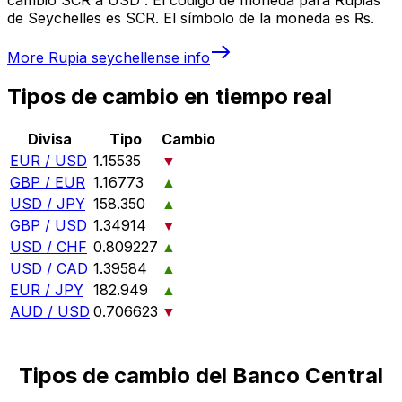
de Seychelles es SCR. El símbolo de la moneda es ₨.
More
Rupia seychellense
info
Tipos de cambio en tiempo real
Divisa
Tipo
Cambio
EUR / USD
1.15535
▼
GBP / EUR
1.16773
▲
USD / JPY
158.350
▲
GBP / USD
1.34914
▼
USD / CHF
0.809227
▲
USD / CAD
1.39584
▲
EUR / JPY
182.949
▲
AUD / USD
0.706623
▼
Tipos de cambio del Banco Central