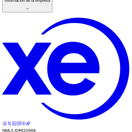
Información de la empresa
NMLS ID#920968.