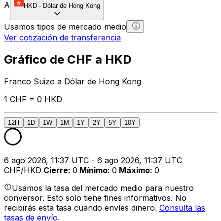
A
HKD
-
Dólar de Hong Kong
Usamos tipos de mercado medio
Ver cotización de transferencia
Gráfico de CHF a HKD
Franco Suizo a Dólar de Hong Kong
1 CHF = 0 HKD
12H
1D
1W
1M
1Y
2Y
5Y
10Y
6 ago 2026, 11:37 UTC - 6 ago 2026, 11:37 UTC
CHF/HKD
Cierre
:
0
Mínimo
:
0
Máximo
:
0
Usamos la tasa del mercado medio para nuestro
conversor. Esto solo tiene fines informativos. No
recibirás esta tasa cuando envíes dinero.
Consulta las
tasas de envío.