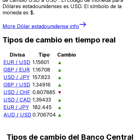
Dólares estadounidenses es USD. El símbolo de la
moneda es $.
More
Dólar estadounidense
info
Tipos de cambio en tiempo real
Divisa
Tipo
Cambio
EUR / USD
1.15601
▲
GBP / EUR
1.16708
▲
USD / JPY
157.823
▲
GBP / USD
1.34916
▲
USD / CHF
0.807885
▼
USD / CAD
1.39433
▲
EUR / JPY
182.445
▲
AUD / USD
0.706704
▲
Tipos de cambio del Banco Central