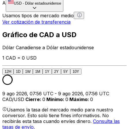
A
USD
-
Dólar estadounidense
Usamos tipos de mercado medio
Ver cotización de transferencia
Gráfico de CAD a USD
Dólar Canadiense a Dólar estadounidense
1 CAD = 0 USD
12H
1D
1W
1M
1Y
2Y
5Y
10Y
9 ago 2026, 07:56 UTC - 9 ago 2026, 07:56 UTC
CAD/USD
Cierre
:
0
Mínimo
:
0
Máximo
:
0
Usamos la tasa del mercado medio para nuestro
conversor. Esto solo tiene fines informativos. No
recibirás esta tasa cuando envíes dinero.
Consulta las
tasas de envío.