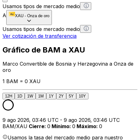
Usamos tipos de mercado medio
A
XAU
-
Onza de oro
Usamos tipos de mercado medio
Ver cotización de transferencia
Gráfico de BAM a XAU
Marco Convertible de Bosnia y Herzegovina a Onza de
oro
1 BAM = 0 XAU
12H
1D
1W
1M
1Y
2Y
5Y
10Y
9 ago 2026, 03:46 UTC - 9 ago 2026, 03:46 UTC
BAM/XAU
Cierre
:
0
Mínimo
:
0
Máximo
:
0
Usamos la tasa del mercado medio para nuestro