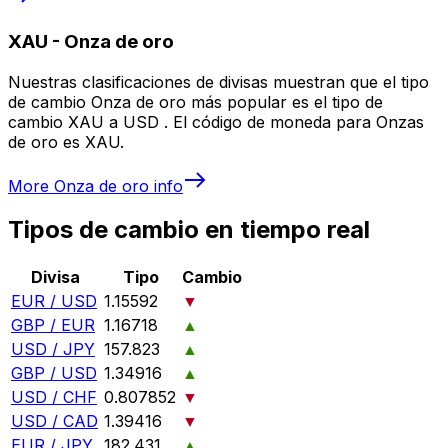
XAU
-
Onza de oro
Nuestras clasificaciones de divisas muestran que el tipo
de cambio Onza de oro más popular es el tipo de
cambio XAU a USD . El código de moneda para Onzas
de oro es XAU.
More
Onza de oro
info
Tipos de cambio en tiempo real
Divisa
Tipo
Cambio
EUR / USD
1.15592
▼
GBP / EUR
1.16718
▲
USD / JPY
157.823
▲
GBP / USD
1.34916
▲
USD / CHF
0.807852
▼
USD / CAD
1.39416
▼
EUR / JPY
182.431
▲