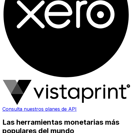
Consulta nuestros planes de API
Las herramientas monetarias más
populares del mundo