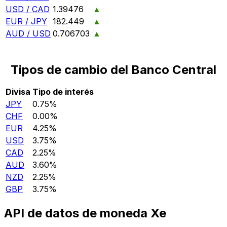
USD / CAD
1.39476
▲
EUR / JPY
182.449
▲
AUD / USD
0.706703
▲
Tipos de cambio del Banco Central
Divisa
Tipo de interés
JPY
0.75%
CHF
0.00%
EUR
4.25%
USD
3.75%
CAD
2.25%
AUD
3.60%
NZD
2.25%
GBP
3.75%
API de datos de moneda Xe