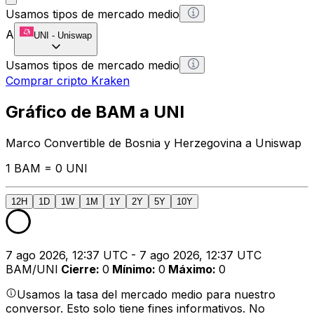
Usamos tipos de mercado medio
A
UNI
-
Uniswap
Usamos tipos de mercado medio
Comprar cripto Kraken
Gráfico de BAM a UNI
Marco Convertible de Bosnia y Herzegovina a Uniswap
1 BAM = 0 UNI
12H
1D
1W
1M
1Y
2Y
5Y
10Y
7 ago 2026, 12:37 UTC - 7 ago 2026, 12:37 UTC
BAM/UNI
Cierre
:
0
Mínimo
:
0
Máximo
:
0
Usamos la tasa del mercado medio para nuestro
conversor. Esto solo tiene fines informativos. No