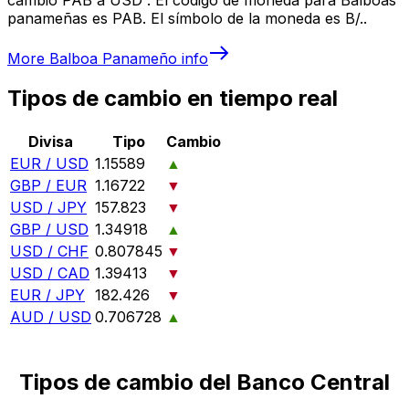
panameñas es PAB. El símbolo de la moneda es B/..
More
Balboa Panameño
info
Tipos de cambio en tiempo real
Divisa
Tipo
Cambio
EUR / USD
1.15589
▲
GBP / EUR
1.16722
▼
USD / JPY
157.823
▼
GBP / USD
1.34918
▲
USD / CHF
0.807845
▼
USD / CAD
1.39413
▼
EUR / JPY
182.426
▼
AUD / USD
0.706728
▲
Tipos de cambio del Banco Central