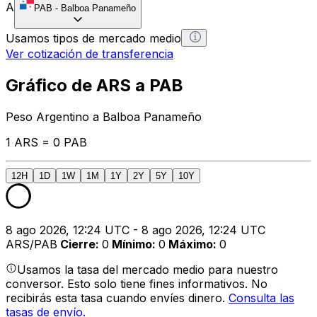
A
PAB
-
Balboa Panameño
Usamos tipos de mercado medio
Ver cotización de transferencia
Gráfico de ARS a PAB
Peso Argentino a Balboa Panameño
1 ARS = 0 PAB
12H
1D
1W
1M
1Y
2Y
5Y
10Y
8 ago 2026, 12:24 UTC - 8 ago 2026, 12:24 UTC
ARS/PAB
Cierre
:
0
Mínimo
:
0
Máximo
:
0
Usamos la tasa del mercado medio para nuestro
conversor. Esto solo tiene fines informativos. No
recibirás esta tasa cuando envíes dinero.
Consulta las
tasas de envío.