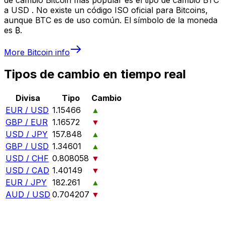
a USD . No existe un código ISO oficial para Bitcoins,
aunque BTC es de uso común. El símbolo de la moneda
es ₿.
More
Bitcoin
info
Tipos de cambio en tiempo real
Divisa
Tipo
Cambio
EUR / USD
1.15466
▲
GBP / EUR
1.16572
▼
USD / JPY
157.848
▲
GBP / USD
1.34601
▲
USD / CHF
0.808058
▼
USD / CAD
1.40149
▼
EUR / JPY
182.261
▲
AUD / USD
0.704207
▼