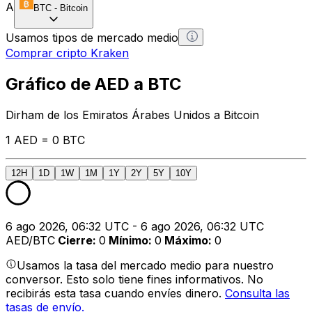
A
BTC
-
Bitcoin
Usamos tipos de mercado medio
Comprar cripto Kraken
Gráfico de AED a BTC
Dirham de los Emiratos Árabes Unidos a Bitcoin
1 AED = 0 BTC
12H
1D
1W
1M
1Y
2Y
5Y
10Y
6 ago 2026, 06:32 UTC - 6 ago 2026, 06:32 UTC
AED/BTC
Cierre
:
0
Mínimo
:
0
Máximo
:
0
Usamos la tasa del mercado medio para nuestro
conversor. Esto solo tiene fines informativos. No
recibirás esta tasa cuando envíes dinero.
Consulta las
tasas de envío.