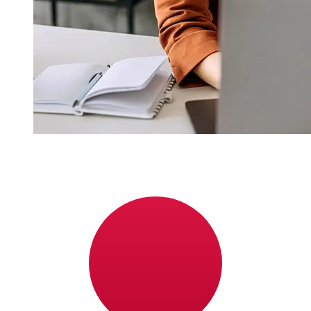
¿Qué tan rápido es un SEB SEK para
JPY transferencia?
Los tiempos de entrega para transferencias
internacionales con SEB de Suecia a Japón varían
según el método de pago y el momento de la
transacción. Normalmente, las transferencias bancarias
internacionales tardan entre 1 y 5 días laborables.
Factores como los festivos bancarios y los controles de
seguridad también pueden afectar la entrega.
Comprueba los tiempos límite de SKANDINAVISKA