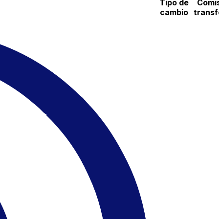
Tipo de
Comis
cambio
transf