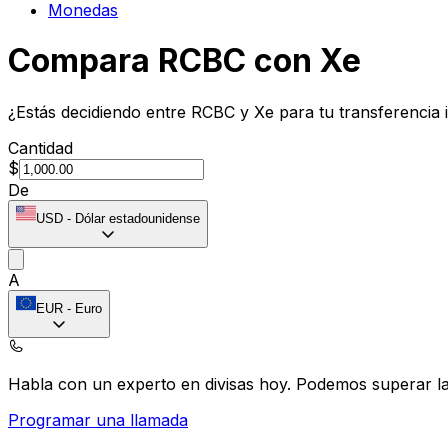
Monedas
Compara RCBC con Xe
¿Estás decidiendo entre RCBC y Xe para tu transferencia 
Cantidad
$
De
USD
-
Dólar estadounidense
A
EUR
-
Euro
Habla con un experto en divisas hoy.
Podemos superar las
Programar una llamada