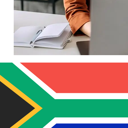
¿Qué tan rápido es un RBS GBP para
ZAR transferencia?
Los tiempos de entrega para transferencias
internacionales con RBS de Reino Unido a Sudáfrica
varían según el método de pago y el momento de la
transacción. Normalmente, las transferencias bancarias
internacionales tardan entre 1 y 5 días laborables.
Factores como los festivos bancarios y los controles de
seguridad también pueden afectar la entrega.
Comprueba los tiempos límite de Royal Bank of