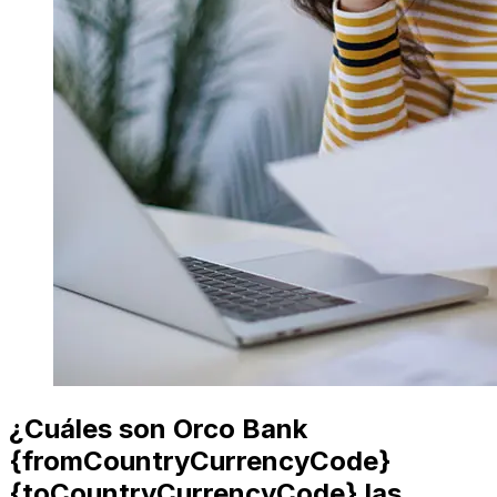
¿Cuáles son Orco Bank
{fromCountryCurrencyCode}
{toCountryCurrencyCode} las