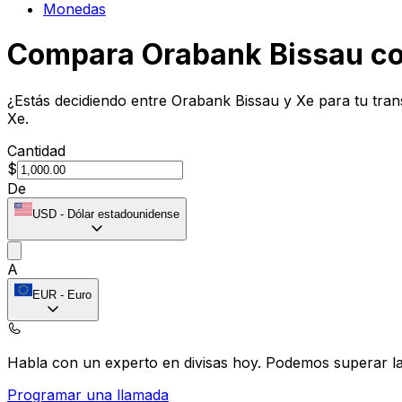
Monedas
Compara Orabank Bissau c
¿Estás decidiendo entre Orabank Bissau y Xe para tu tran
Xe.
Cantidad
$
De
USD
-
Dólar estadounidense
A
EUR
-
Euro
Habla con un experto en divisas hoy.
Podemos superar las
Programar una llamada