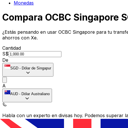
Monedas
Compara OCBC Singapore S
¿Estás pensando en usar OCBC Singapore para tu transf
ahorros con Xe.
Cantidad
S$
De
SGD
-
Dólar de Singapur
A
AUD
-
Dólar Australiano
Habla con un experto en divisas hoy.
Podemos superar las
Programar una llamada