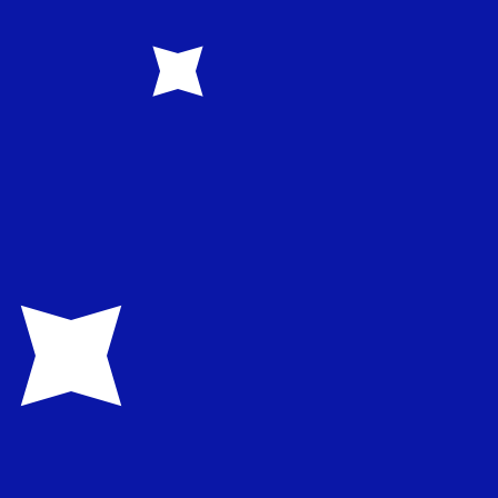
1.070800
S$0