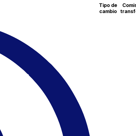
Tipo de
Comis
cambio
transf