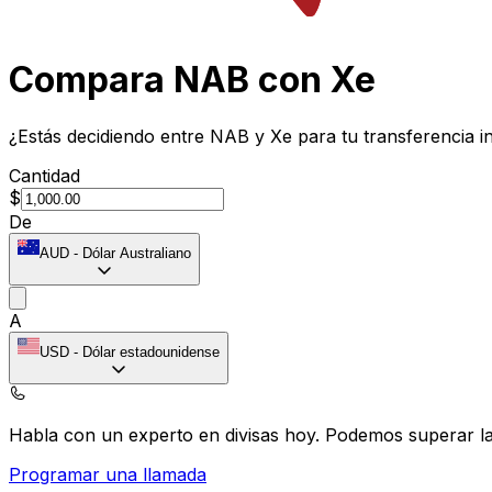
Compara NAB con Xe
¿Estás decidiendo entre NAB y Xe para tu transferencia i
Cantidad
$
De
AUD
-
Dólar Australiano
A
USD
-
Dólar estadounidense
Habla con un experto en divisas hoy.
Podemos superar las
Programar una llamada