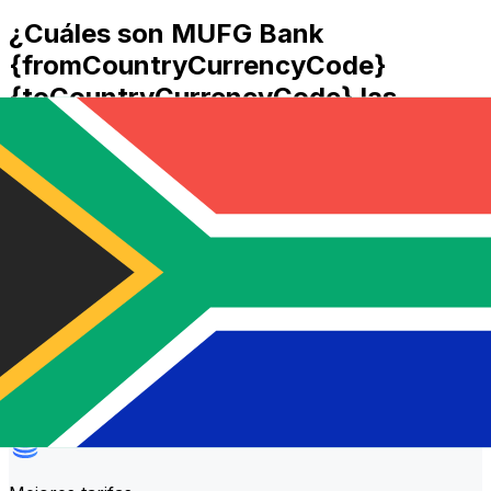
¿Cuáles son MUFG Bank
{fromCountryCurrencyCode}
{toCountryCurrencyCode} las
comisiones de transferencia?
MUFG Bank costos de transferencia internacional de
dinero de JPY a ZAR dependen de factores como el
importe de la transferencia. Normalmente, las
transferencias más grandes conllevan comisiones más
bajas y mejores tipos de cambio. Consulta la tabla
comparativa para comparar MUFG Bank comisiones
con Xe.
¿Por qué transferir con Xe en lugar
de bancos tradicionales?