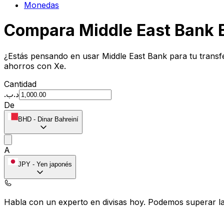
Monedas
Compara Middle East Bank 
¿Estás pensando en usar Middle East Bank para tu trans
ahorros con Xe.
Cantidad
.د.ب
De
BHD
-
Dinar Bahreiní
A
JPY
-
Yen japonés
Habla con un experto en divisas hoy.
Podemos superar las
Programar una llamada