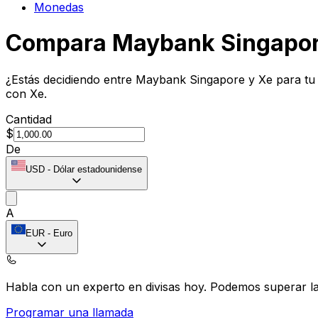
Monedas
Compara Maybank Singapor
¿Estás decidiendo entre Maybank Singapore y Xe para tu 
con Xe.
Cantidad
$
De
USD
-
Dólar estadounidense
A
EUR
-
Euro
Habla con un experto en divisas hoy.
Podemos superar las
Programar una llamada