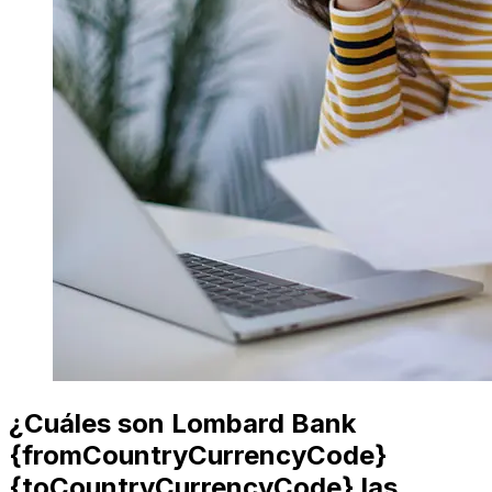
¿Cuáles son Lombard Bank
{fromCountryCurrencyCode}
{toCountryCurrencyCode} las