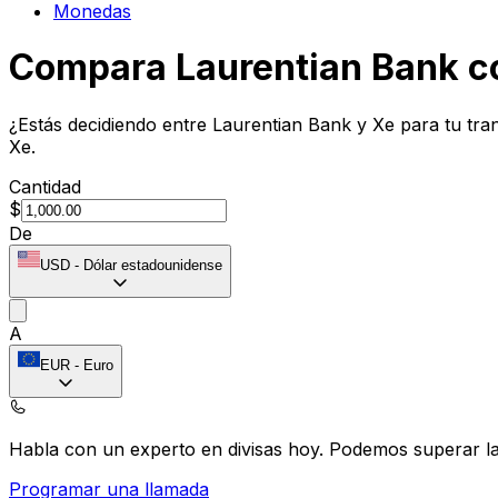
Monedas
Compara Laurentian Bank c
¿Estás decidiendo entre Laurentian Bank y Xe para tu tra
Xe.
Cantidad
$
De
USD
-
Dólar estadounidense
A
EUR
-
Euro
Habla con un experto en divisas hoy.
Podemos superar las
Programar una llamada