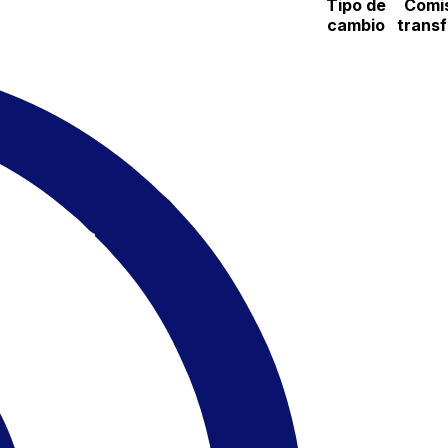
Tipo de
Comi
cambio
trans