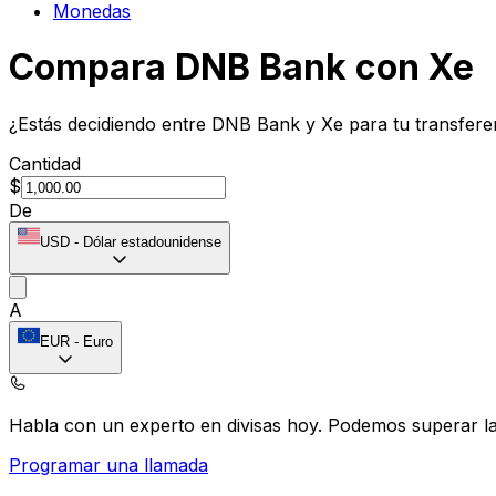
Monedas
Compara DNB Bank con Xe
¿Estás decidiendo entre DNB Bank y Xe para tu transfere
Cantidad
$
De
USD
-
Dólar estadounidense
A
EUR
-
Euro
Habla con un experto en divisas hoy.
Podemos superar las
Programar una llamada