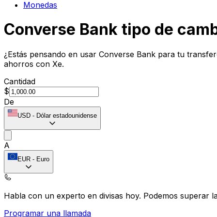
Monedas
Converse Bank tipo de camb
¿Estás pensando en usar Converse Bank para tu transfere
ahorros con Xe.
Cantidad
$
De
USD
-
Dólar estadounidense
A
EUR
-
Euro
Habla con un experto en divisas hoy.
Podemos superar las
Programar una llamada