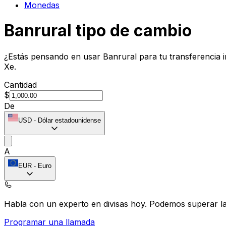
Monedas
Banrural tipo de cambio
¿Estás pensando en usar Banrural para tu transferencia 
Xe.
Cantidad
$
De
USD
-
Dólar estadounidense
A
EUR
-
Euro
Habla con un experto en divisas hoy.
Podemos superar las
Programar una llamada