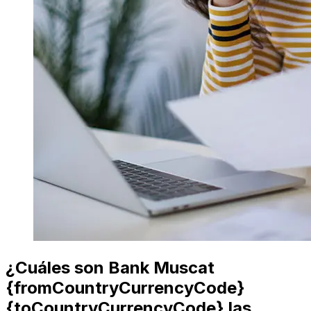
¿Cuáles son Bank Muscat
{fromCountryCurrencyCode}
{toCountryCurrencyCode} las