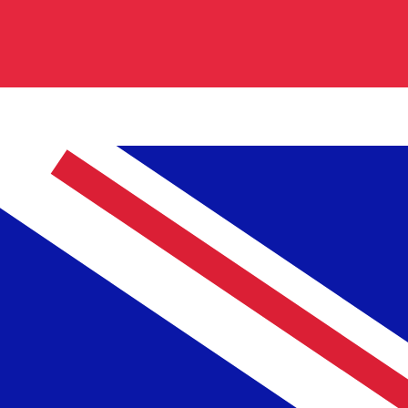
0.239900
₪0