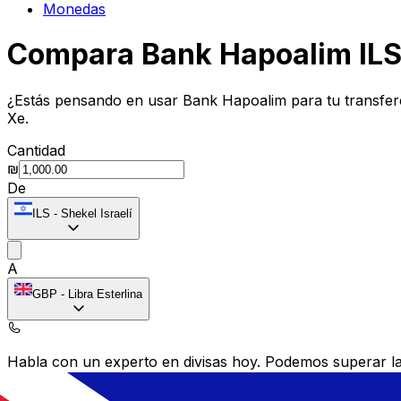
Monedas
Compara Bank Hapoalim ILS
¿Estás pensando en usar Bank Hapoalim para tu transfer
Xe.
Cantidad
₪
De
ILS
-
Shekel Israelí
A
GBP
-
Libra Esterlina
Habla con un experto en divisas hoy.
Podemos superar las
Programar una llamada