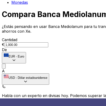
Monedas
Compara Banca Mediolanum
¿Estás pensando en usar Banca Mediolanum para tu tran
ahorros con Xe.
Cantidad
€
De
EUR
-
Euro
A
USD
-
Dólar estadounidense
Habla con un experto en divisas hoy.
Podemos superar las
Programar una llamada