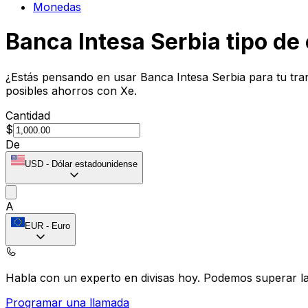
Monedas
Banca Intesa Serbia tipo de
¿Estás pensando en usar Banca Intesa Serbia para tu tra
posibles ahorros con Xe.
Cantidad
$
De
USD
-
Dólar estadounidense
A
EUR
-
Euro
Habla con un experto en divisas hoy.
Podemos superar las
Programar una llamada