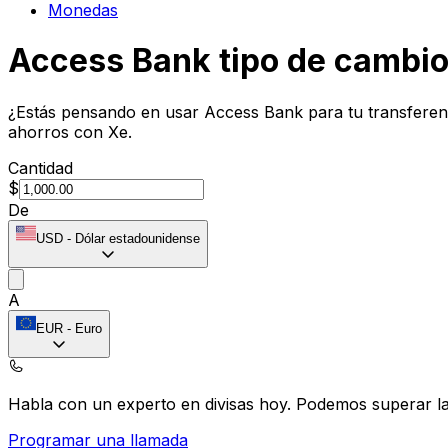
Monedas
Access Bank tipo de cambi
¿Estás pensando en usar Access Bank para tu transferenc
ahorros con Xe.
Cantidad
$
De
USD
-
Dólar estadounidense
A
EUR
-
Euro
Habla con un experto en divisas hoy.
Podemos superar las
Programar una llamada