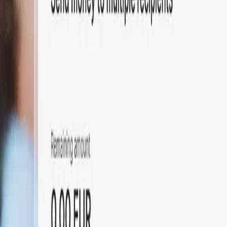
Particulares
Negocio
Plataforma
ES-US
Iniciar sesión
Registrarse
Contactar
Contactar
Alternar menú
Home