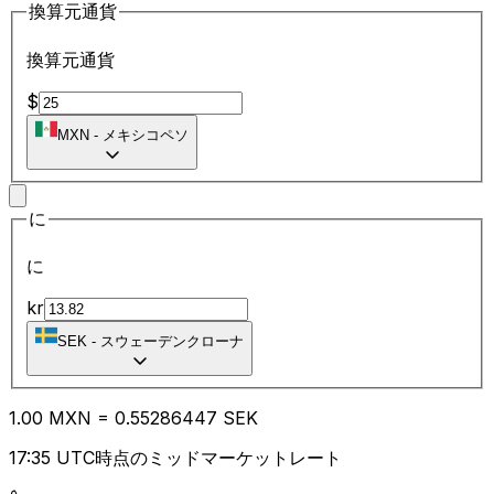
換算元通貨
換算元通貨
$
MXN
-
メキシコペソ
に
に
kr
SEK
-
スウェーデンクローナ
1.00
MXN
=
0.55
286447
SEK
17:35 UTC時点のミッドマーケットレート