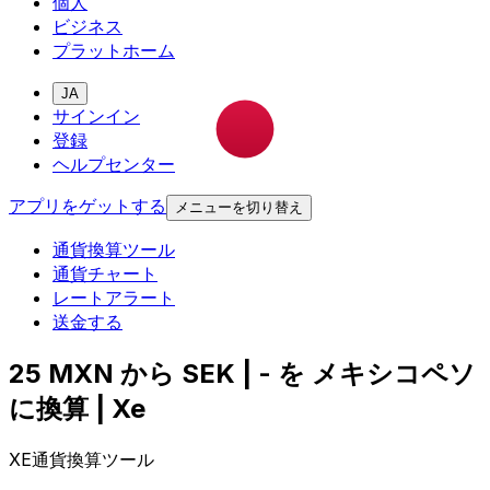
個人
ビジネス
プラットホーム
JA
サインイン
登録
ヘルプセンター
アプリをゲットする
メニューを切り替え
通貨換算ツール
通貨チャート
レートアラート
送金する
25 MXN から SEK | - を メキシコペソ
に換算 | Xe
XE通貨換算ツール