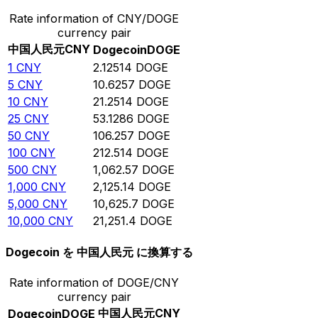
Rate information of CNY/DOGE
currency pair
中国人民元
CNY
Dogecoin
DOGE
1
CNY
2.12514
DOGE
5
CNY
10.6257
DOGE
10
CNY
21.2514
DOGE
25
CNY
53.1286
DOGE
50
CNY
106.257
DOGE
100
CNY
212.514
DOGE
500
CNY
1,062.57
DOGE
1,000
CNY
2,125.14
DOGE
5,000
CNY
10,625.7
DOGE
10,000
CNY
21,251.4
DOGE
Dogecoin を 中国人民元 に換算する
Rate information of DOGE/CNY
currency pair
中国人民元
CNY
Dogecoin
DOGE