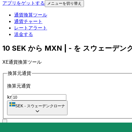
アプリをゲットする
メニューを切り替え
通貨換算ツール
通貨チャート
レートアラート
送金する
10 SEK から MXN | - を スウェーデン
XE通貨換算ツール
換算元通貨
換算元通貨
kr
SEK
-
スウェーデンクローナ
に