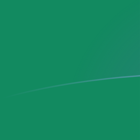
今すぐサインアップ
今日のSEKからMXNの為替レート
スウェーデンクローナ を メキシコペソ に換算する
Rate information of SEK/MXN currency
pair
スウェーデンクローナ
SEK
メキシコペソ
MXN
1
SEK
1.80782
MXN
5
SEK
9.03909
MXN
10
SEK
18.0782
MXN
25
SEK
45.1955
MXN
50
SEK
90.3909
MXN
100
SEK
180.782
MXN
500
SEK
903.909
MXN
1,000
SEK
1,807.82
MXN